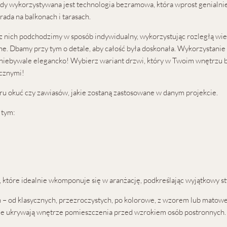
 wykorzystywana jest technologia bezramowa, która wprost genialnie 
rada na balkonach i tarasach.
z nich podchodzimy w sposób indywidualny, wykorzystując rozległą wied
e. Dbamy przy tym o detale, aby całość była doskonała. Wykorzystanie
ię niebywale elegancko! Wybierz wariant drzwi, który w Twoim wnętrzu b
ycznymi!
u okuć czy zawiasów, jakie zostaną zastosowane w danym projekcie.
 tym:
 które idealnie wkomponuje się w aranżację, podkreślając wyjątkowy st
 – od klasycznych, przezroczystych, po kolorowe, z wzorem lub matowe.
śnie ukrywają wnętrze pomieszczenia przed wzrokiem osób postronnych.