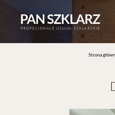
PAN SZKLARZ
PROFESJONALE USŁUGI SZKLARSKIE
Strona głów