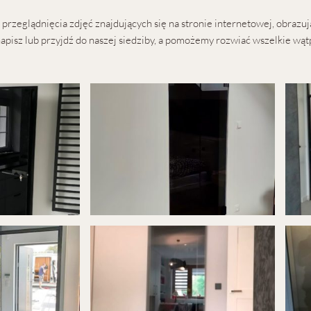
rzeglądnięcia zdjęć znajdujących się na stronie internetowej, obraz
apisz lub przyjdź do naszej siedziby, a pomożemy rozwiać wszelkie wąt