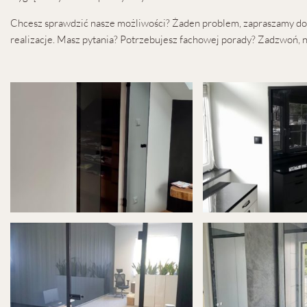
Chcesz sprawdzić nasze możliwości? Żaden problem, zapraszamy do p
realizacje. Masz pytania? Potrzebujesz fachowej porady? Zadzwoń, n