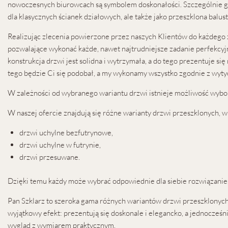
nowoczesnych biurowcach są symbolem doskonałości. Szczególnie gdy
dla klasycznych ścianek działowych, ale także jako przeszklona balust
Realizując zlecenia powierzone przez naszych Klientów do każdego 
pozwalające wykonać każde, nawet najtrudniejsze zadanie perfekcyjn
konstrukcja drzwi jest solidna i wytrzymała, a do tego prezentuje s
tego będzie Ci się podobał, a my wykonamy wszystko zgodnie z wyt
W zależności od wybranego wariantu drzwi istnieje możliwość wybor
W naszej ofercie znajdują się różne warianty drzwi przeszklonych, w
drzwi uchylne bezfutrynowe,
drzwi uchylne w futrynie,
drzwi przesuwane.
Dzięki temu każdy może wybrać odpowiednie dla siebie rozwiązanie,
Pan Szklarz to szeroka gama różnych wariantów drzwi przeszklonych
wyjątkowy efekt: prezentują się doskonale i elegancko, a jednocze
wygląd z wymiarem praktycznym.