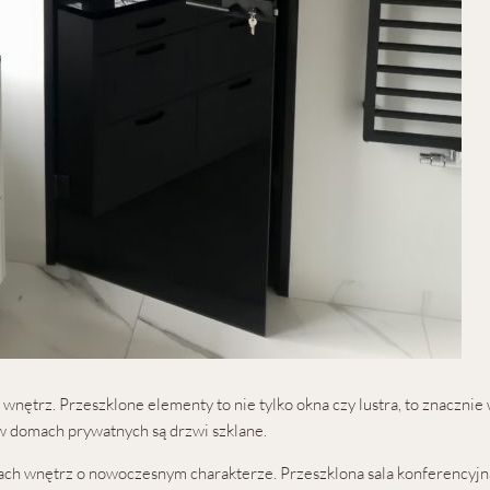
 wnętrz. Przeszklone elementy to nie tylko okna czy lustra, to znaczni
 w domach prywatnych są drzwi szklane.
acjach wnętrz o nowoczesnym charakterze. Przeszklona sala konferencyj